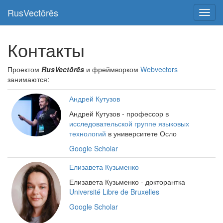
RusVectōrēs
Показ
скрыт
меню
Контакты
Проектом
RusVectōrēs
и фреймворком
Webvectors
занимаются:
Андрей Кутузов
Андрей Кутузов - профессор в
исследовательской группе языковых
технологий
в университете Осло
Google Scholar
Елизавета Кузьменко
Елизавета Кузьменко - докторантка
Université Libre de Bruxelles
Google Scholar