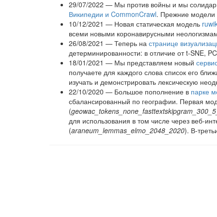
29/07/2022 — Мы против войны и мы солидар
Википедии и CommonCrawl
. Прежние модели 
10/12/2021 — Новая статическая модель
ruwi
всеми новыми коронавирусными неологизмам
26/08/2021 — Теперь на
странице визуализац
детерминированности: в отличие от t-SNE, P
18/01/2021 — Мы представляем новый
серви
получаете для каждого слова список его бли
изучать и демонстрировать лексическую неод
22/10/2020 — Большое пополнение в
парке м
сбалансированный по географии. Первая мод
(
geowac_tokens_none_fasttextskipgram_300_
для использования в том числе через веб-и
(
araneum_lemmas_elmo_2048_2020
). В-трет
01/09/2020 — 1 сентября напоминаем о наших
компьютерной лингвистике. Во-вторых, это
Sh
31/01/2020 —
Выложена большая модель ELMo
22/11/2019 — Рядом со списками ближайших 
библиотека
vec2graph
).
26/08/2019 —
Выложены контекстуализирова
22/04/2019 — В списках ближайших ассоциато
изменения этого поведения появились чекбок