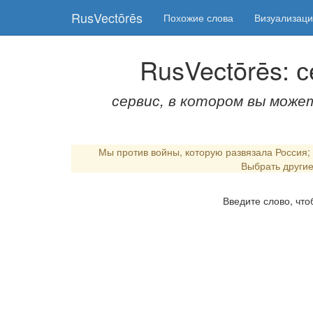
RusVectōrēs
Похожие слова
Визуализац
RusVectōrēs: 
сервис, в котором вы мож
Мы против войны, которую развязала Россия;
Выбрать другие
Введите слово, что