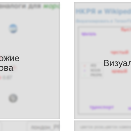
ожие
Визуа
ова