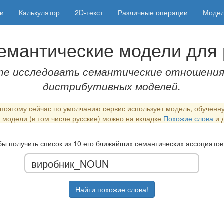
ии
Калькулятор
2D-текст
Различные операции
Моде
семантические модели для 
ете исследовать семантические отношения
дистрибутивных моделей.
 поэтому сейчас по умолчанию сервис использует модель, обучен
 модели (в том числе русские) можно на вкладке
Похожие слова
и д
бы получить список из 10 его ближайших семантических ассоциатов
Найти похожие слова!