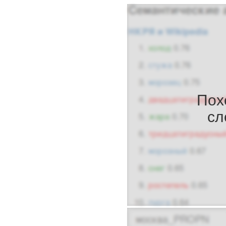
Пох
сл