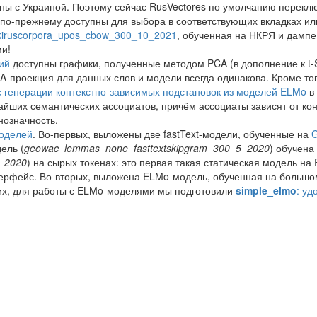
ны с Украиной. Поэтому сейчас RusVectōrēs по умолчанию перекл
по-прежнему доступны для выбора в соответствующих вкладках или
kiruscorpora_upos_cbow_300_10_2021
, обученная на НКРЯ и дампе
и!
ий
доступны графики, полученные методом PCA (в дополнение к t-
CA-проекция для данных слов и модели всегда одинакова. Кроме то
с генерации контекстно-зависимых подстановок из моделей ELMo
в 
жайших семантических ассоциатов, причём ассоциаты зависят от ко
нозначность.
оделей
. Во-первых, выложены две fastText-модели, обученные на
ель (
geowac_lemmas_none_fasttextskipgram_300_5_2020
) обучена
5_2020
) на сырых токенах: это первая такая статическая модель н
нтерфейс. Во-вторых, выложена ELMo-модель, обученная на больш
ьих, для работы с ELMo-моделями мы подготовили
simple_elmo
: уд
 сайд-проектах. Во-первых, это
RusNLP
: поисковик по статьям, 
iftRy
: веб-сервис для анализа диахронических изменений в употреб
, обученная на корпусе Tayga
, а также
готовый код для работы с
соседей слова теперь отображаются динамические интерактивные 
нные модели на алгоритме ELMo
, обученные на лемматизированны
в во всех вкладках теперь по умолчанию показываются только
выс
сы с уровнями частотности: например, вы можете включить показ
н