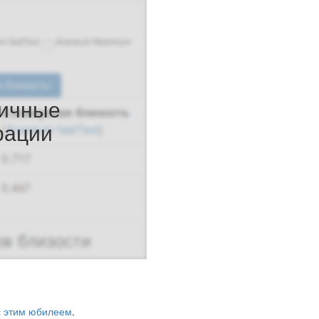
ичные
рации
с этим юбилеем
.