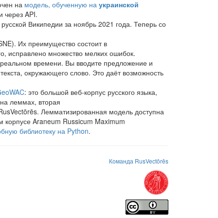
ючен на
модель, обученную на
украинской
 через API.
 русской Википедии за ноябрь 2021 года. Теперь со
SNE). Их преимущество состоит в
го, исправлено множество мелких ошибок.
реальном времени. Вы вводите предложение и
нтекста, окружающего слово. Это даёт возможность
GeoWAC
: это большой веб-корпус русского языка,
 на леммах, вторая
а RusVectōrēs. Лемматизированная модель доступна
ом корпусе Araneum Russicum Maximum
обную библиотеку на Python
.
опубликованным на российских конференциях по
лении слов в российских новостях.
 такими моделями
.
Команда RusVectōrēs
графы связей между соседями (используется
х и сырых корпусах.
окочастотные
и
среднечастотные
слова. Для
изкочастотных
ассоциатов. Это позволяет гибко