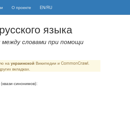
ли
О проекте
EN/RU
русского языка
 между словами при помощи
ную на
украинской
Википедии и CommonCrawl.
ругих вкладках.
 (квази-синонимов):